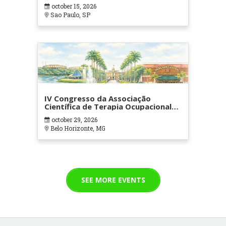
october 15, 2026
Sao Paulo, SP
IV Congresso da Associação
Científica de Terapia Ocupacional
em Contextos Hospitalares e
october 29, 2026
Cuidados Paliativos - ATOHOSP
Belo Horizonte, MG
SEE MORE EVENTS