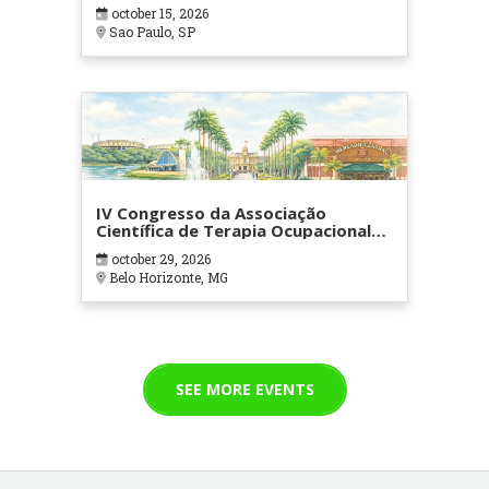
october 15, 2026
Sao Paulo, SP
IV Congresso da Associação
Científica de Terapia Ocupacional
em Contextos Hospitalares e
october 29, 2026
Cuidados Paliativos - ATOHOSP
Belo Horizonte, MG
SEE MORE EVENTS