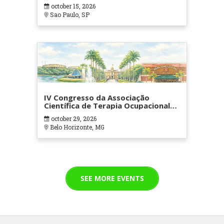
october 15, 2026
Sao Paulo, SP
IV Congresso da Associação
Científica de Terapia Ocupacional
em Contextos Hospitalares e
october 29, 2026
Cuidados Paliativos - ATOHOSP
Belo Horizonte, MG
SEE MORE EVENTS