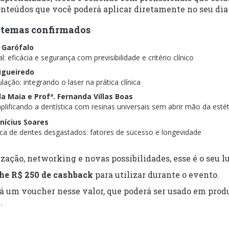
nteúdos que você poderá aplicar diretamente no seu dia 
 e temas confirmados
s Garófalo
: eficácia e segurança com previsibilidade e critério clínico
Figueiredo
lação: integrando o laser na prática clínica
ela Maia e Profª. Fernanda Villas Boas
lificando a dentística com resinas universais sem abrir mão da estét
inícius Soares
tica de dentes desgastados: fatores de sucesso e longevidade
zação, networking e novas possibilidades, esse é o seu lu
he R$ 250 de cashback
para utilizar durante o evento.
rá um voucher nesse valor, que poderá ser usado em produ
.