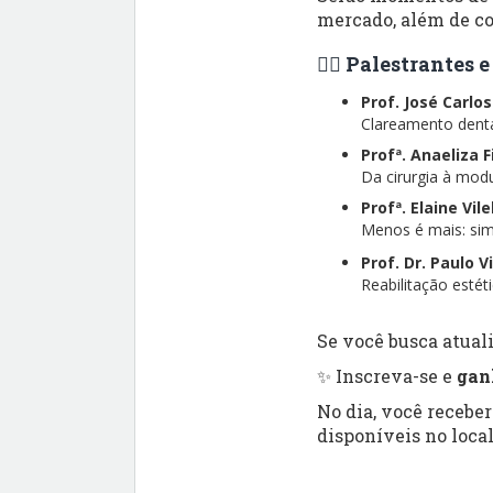
mercado, além de co
👨‍⚕️ Palestrantes
Prof. José Carlo
Clareamento dental
Profª. Anaeliza 
Da cirurgia à modu
Profª. Elaine Vil
Menos é mais: simp
Prof. Dr. Paulo V
Reabilitação esté
Se você busca atuali
✨ Inscreva-se e
gan
No dia, você recebe
disponíveis no local