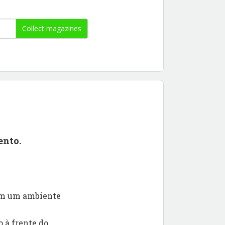
Collect magazines
ento.
 em um ambiente
 à frente do