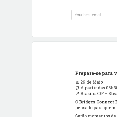
Prepare-se para 
📅 29 de Maio
⏰ A partir das 08h3
📍 Brasília/DF – Ste
O
Bridges Connect B
pensado para quem q
Serão momentos de a