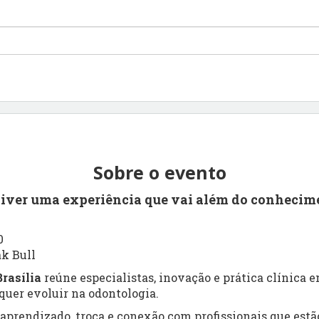
Sobre o evento
viver uma experiência que vai além do conhecim
0
ak Bull
rasília
reúne especialistas, inovação e prática clínica
uer evoluir na odontologia.
prendizado, troca e conexão com profissionais que estão