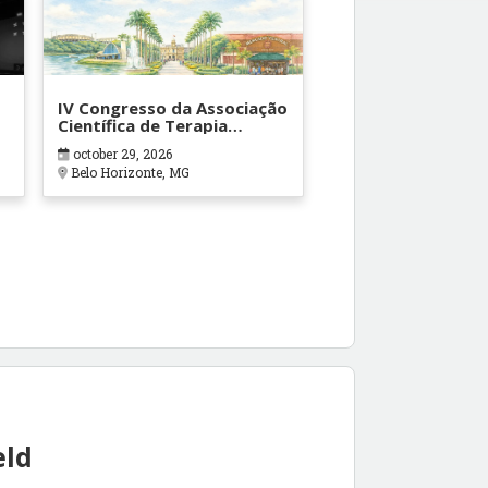
IV Congresso da Associação
Científica de Terapia
Ocupacional em Contextos
october 29, 2026
Hospitalares e Cuidados
Belo Horizonte, MG
Paliativos - ATOHOSP
eld