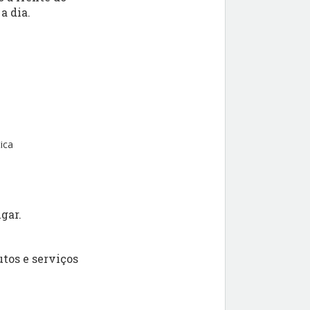
a dia.
ica
gar.
tos e serviços