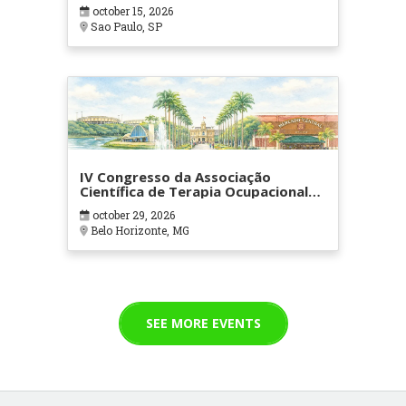
october 15, 2026
Sao Paulo, SP
IV Congresso da Associação
Científica de Terapia Ocupacional
em Contextos Hospitalares e
october 29, 2026
Cuidados Paliativos - ATOHOSP
Belo Horizonte, MG
SEE MORE EVENTS