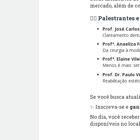
mercado, além de co
👨‍⚕️ Palestrantes
Prof. José Carlo
Clareamento dental
Profª. Anaeliza 
Da cirurgia à modu
Profª. Elaine Vil
Menos é mais: simp
Prof. Dr. Paulo V
Reabilitação esté
Se você busca atuali
✨ Inscreva-se e
gan
No dia, você recebe
disponíveis no local