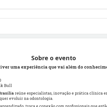
Sobre o evento
viver uma experiência que vai além do conhecim
0
ak Bull
rasília
reúne especialistas, inovação e prática clínica
uer evoluir na odontologia.
prendizado, troca e conexão com profissionais que estão