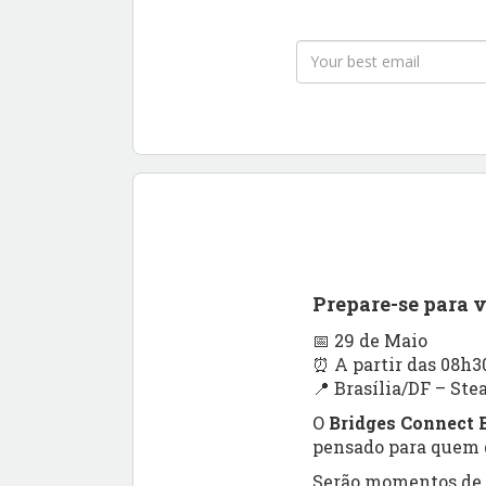
Prepare-se para 
📅 29 de Maio
⏰ A partir das 08h3
📍 Brasília/DF – Ste
O
Bridges Connect B
pensado para quem q
Serão momentos de a