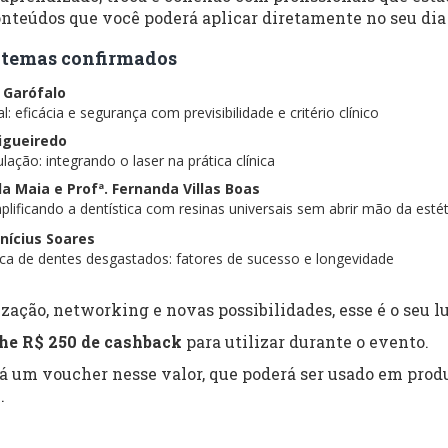
nteúdos que você poderá aplicar diretamente no seu dia 
 e temas confirmados
s Garófalo
: eficácia e segurança com previsibilidade e critério clínico
Figueiredo
lação: integrando o laser na prática clínica
ela Maia e Profª. Fernanda Villas Boas
lificando a dentística com resinas universais sem abrir mão da estét
inícius Soares
tica de dentes desgastados: fatores de sucesso e longevidade
zação, networking e novas possibilidades, esse é o seu lu
he R$ 250 de cashback
para utilizar durante o evento.
rá um voucher nesse valor, que poderá ser usado em produ
.