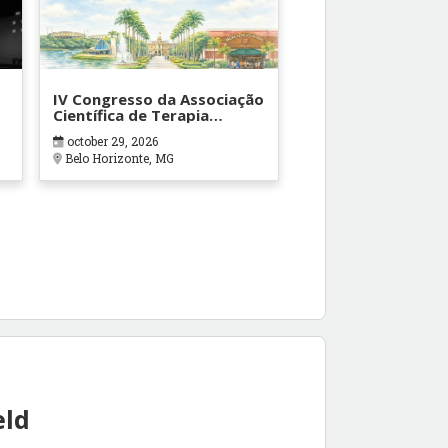
IV Congresso da Associação
Científica de Terapia
Ocupacional em Contextos
october 29, 2026
Hospitalares e Cuidados
Belo Horizonte, MG
Paliativos - ATOHOSP
eld