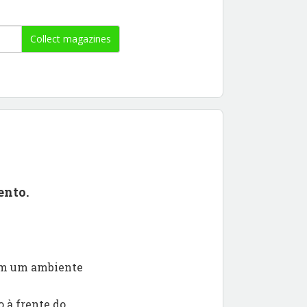
Collect magazines
ento.
 em um ambiente
 à frente do