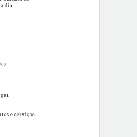
a dia.
ica
gar.
tos e serviços