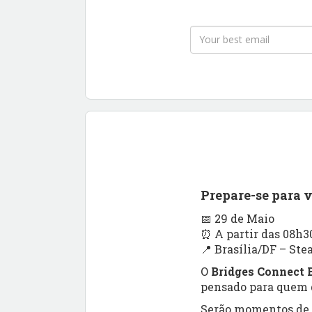
Prepare-se para 
📅 29 de Maio
⏰ A partir das 08h3
📍 Brasília/DF – Ste
O
Bridges Connect B
pensado para quem q
Serão momentos de a