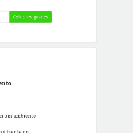
Collect magazines
ento.
 em um ambiente
 à frente do