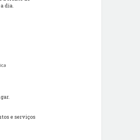
a dia.
ica
gar.
tos e serviços