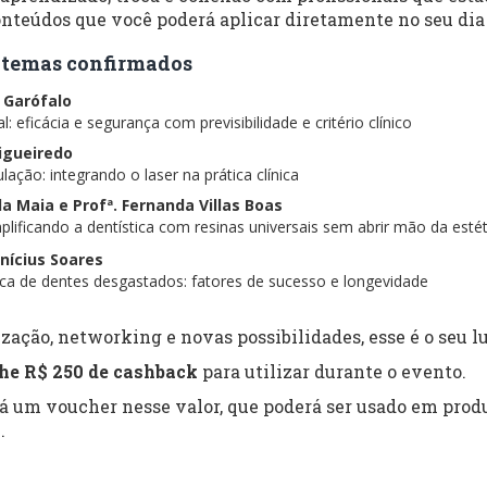
nteúdos que você poderá aplicar diretamente no seu dia 
 e temas confirmados
s Garófalo
: eficácia e segurança com previsibilidade e critério clínico
Figueiredo
lação: integrando o laser na prática clínica
ela Maia e Profª. Fernanda Villas Boas
lificando a dentística com resinas universais sem abrir mão da estét
inícius Soares
tica de dentes desgastados: fatores de sucesso e longevidade
zação, networking e novas possibilidades, esse é o seu lu
he R$ 250 de cashback
para utilizar durante o evento.
rá um voucher nesse valor, que poderá ser usado em produ
.