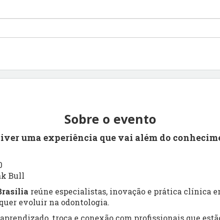
Sobre o evento
viver uma experiência que vai além do conhecim
0
ak Bull
rasília
reúne especialistas, inovação e prática clínica
uer evoluir na odontologia.
prendizado, troca e conexão com profissionais que estão