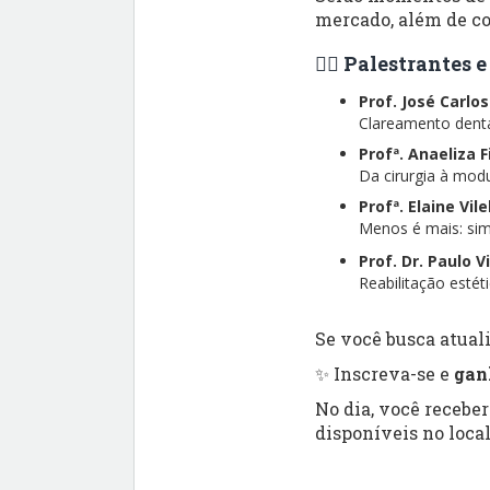
mercado, além de co
👨‍⚕️ Palestrantes
Prof. José Carlo
Clareamento dental
Profª. Anaeliza 
Da cirurgia à modu
Profª. Elaine Vil
Menos é mais: simp
Prof. Dr. Paulo V
Reabilitação esté
Se você busca atuali
✨ Inscreva-se e
gan
No dia, você recebe
disponíveis no local