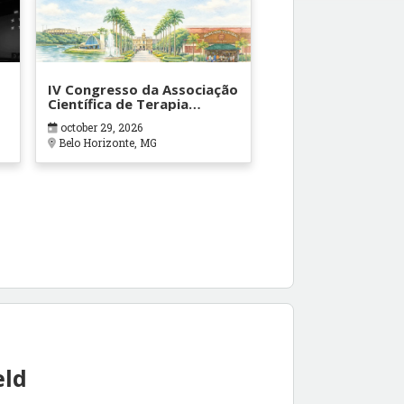
IV Congresso da Associação
Científica de Terapia
Ocupacional em Contextos
october 29, 2026
Hospitalares e Cuidados
Belo Horizonte, MG
Paliativos - ATOHOSP
eld