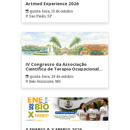
Artmed Experience 2026
quinta-feira, 15 de outubro
Sao Paulo, SP
IV Congresso da Associação
Científica de Terapia Ocupacional
em Contextos Hospitalares e
quinta-feira, 29 de outubro
Cuidados Paliativos - ATOHOSP
Belo Horizonte, MG
X ENEBIO & X EREBIO 2026