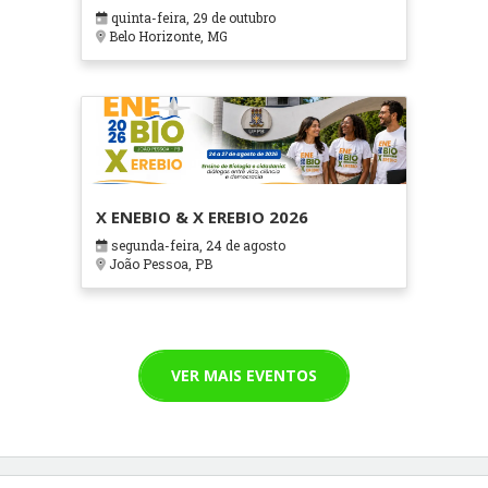
em Contextos Hospitalares e
quinta-feira, 29 de outubro
Cuidados Paliativos - ATOHOSP
Belo Horizonte, MG
X ENEBIO & X EREBIO 2026
segunda-feira, 24 de agosto
João Pessoa, PB
VER MAIS EVENTOS