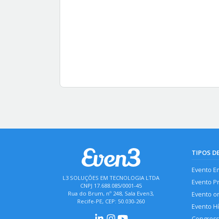
TIPOS D
Evento E
L3 SOLUÇÕES EM TECNOLOGIA LTDA
Evento P
CNPJ 17.688.085/0001-45
Rua do Brum, nº 248, Sala Even3,
Evento o
Recife-PE, CEP: 50.030-260
Evento H
Congres