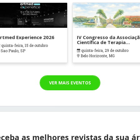
rtmed Experience 2026
IV Congresso da Associaç
Científica de Terapia
quinta-feira, 15 de outubro
Ocupacional em Contexto
quinta-feira, 29 de outubro
Sao Paulo, SP
Hospitalares e Cuidados
Belo Horizonte, MG
Paliativos - ATOHOSP
VER MAIS EVENTOS
ceba as melhores revistas da sua á