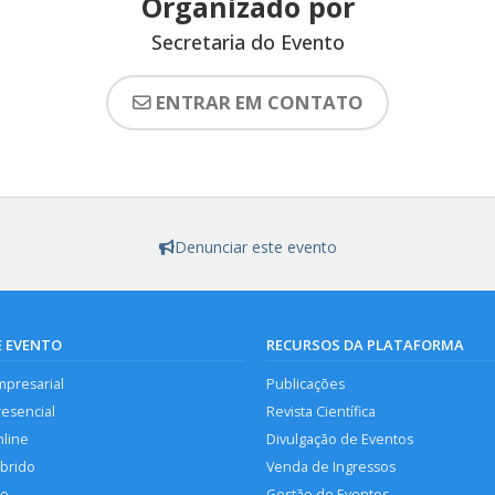
Organizado por
Secretaria do Evento
ENTRAR EM CONTATO
Denunciar este evento
E EVENTO
RECURSOS DA PLATAFORMA
mpresarial
Publicações
resencial
Revista Científica
nline
Divulgação de Eventos
íbrido
Venda de Ingressos
so
Gestão de Eventos