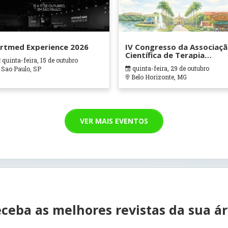
rtmed Experience 2026
IV Congresso da Associaç
Científica de Terapia
quinta-feira, 15 de outubro
Ocupacional em Contexto
quinta-feira, 29 de outubro
Sao Paulo, SP
Hospitalares e Cuidados
Belo Horizonte, MG
Paliativos - ATOHOSP
VER MAIS EVENTOS
ceba as melhores revistas da sua á