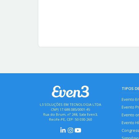
TIPOS D
Evento E
L3 SOLUÇÕES EM TECNOLOGIA LTDA
Evento P
CNPJ 17.688.085/0001-45
Rua do Brum, nº 248, Sala Even3,
Evento o
Recife-PE, CEP: 50.030-260
Evento H
Congres
Simpósio