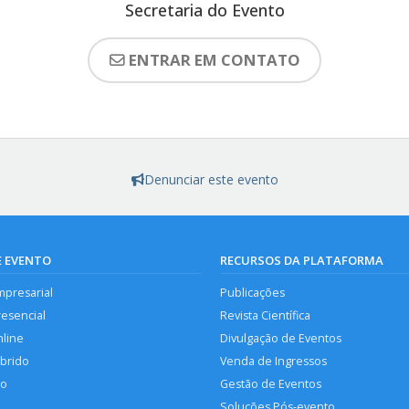
Secretaria do Evento
ENTRAR EM CONTATO
Denunciar este evento
E EVENTO
RECURSOS DA PLATAFORMA
mpresarial
Publicações
resencial
Revista Científica
nline
Divulgação de Eventos
íbrido
Venda de Ingressos
so
Gestão de Eventos
Soluções Pós-evento