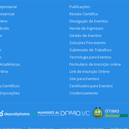
mpresarial
Publicações
resencial
Revista Científica
nline
Divulgação de Eventos
íbrido
Venda de Ingressos
so
Gestão de Eventos
Soluções Pós-evento
o
Submissão de Trabalhos
p
Tecnologia para Eventos
 Acadêmicas
Formulário de Inscrição online
nline
Link de Inscrição Online
Site para Eventos
 Científicos
Certificados para Eventos
 Exposições
Credenciamento
ÓTIMO