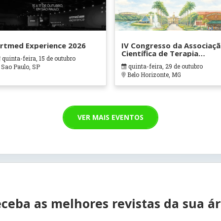
rtmed Experience 2026
IV Congresso da Associaç
Científica de Terapia
quinta-feira, 15 de outubro
Ocupacional em Contexto
quinta-feira, 29 de outubro
Sao Paulo, SP
Hospitalares e Cuidados
Belo Horizonte, MG
Paliativos - ATOHOSP
VER MAIS EVENTOS
ceba as melhores revistas da sua á