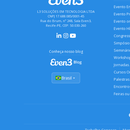
Evento E
L3 SOLUÇÕES EM TECNOLOGIA LTDA
Evento P
CNPJ 17.688.085/0001-45
Rua do Brum, nº 248, Sala Even3,
Evento o
Recife-PE, CEP: 50.030-260
Evento H
Congres
Simpósio
Seminári
Conheça nosso blog
Worksho
Jornadas
Cursos O
Brasil
Palestras
Encontros
Feiras ou