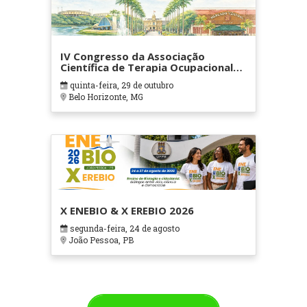
IV Congresso da Associação
Científica de Terapia Ocupacional
em Contextos Hospitalares e
quinta-feira, 29 de outubro
Cuidados Paliativos - ATOHOSP
Belo Horizonte, MG
X ENEBIO & X EREBIO 2026
segunda-feira, 24 de agosto
João Pessoa, PB