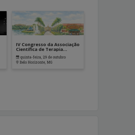
IV Congresso da Associação
Científica de Terapia
Ocupacional em Contextos
quinta-feira, 29 de outubro
Hospitalares e Cuidados
Belo Horizonte, MG
Paliativos - ATOHOSP