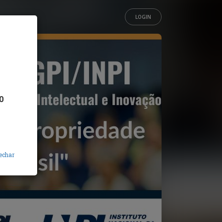
LOGIN
0
echar