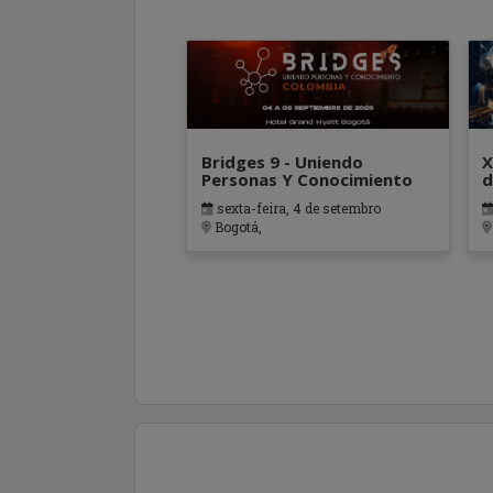
Bridges 9 - Uniendo
X
Personas Y Conocimiento
d
I
sexta-feira, 4 de setembro
D
Bogotá,