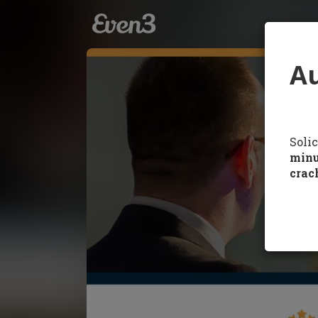
Au
Soli
minu
crac