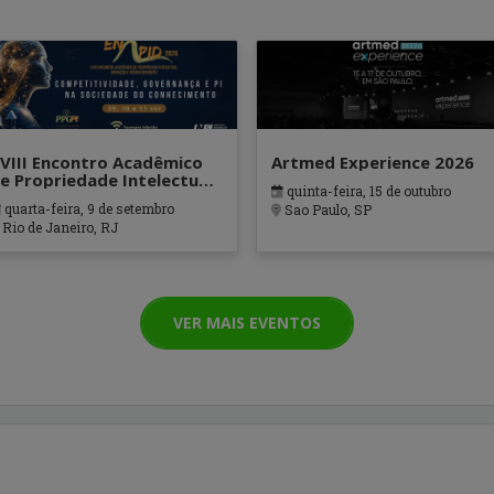
VIII Encontro Acadêmico
Artmed Experience 2026
e Propriedade Intelectual,
quinta-feira, 15 de outubro
novação e
quarta-feira, 9 de setembro
Sao Paulo, SP
esenvolvimento (ENAPID)
Rio de Janeiro, RJ
VER MAIS EVENTOS