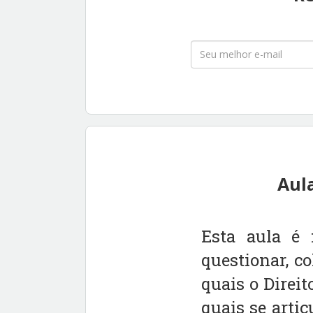
Aul
Esta aula é 
questionar, c
quais o Direit
quais se artic