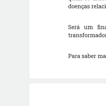
doenças relac
Será um fina
transformador 
Para saber mai