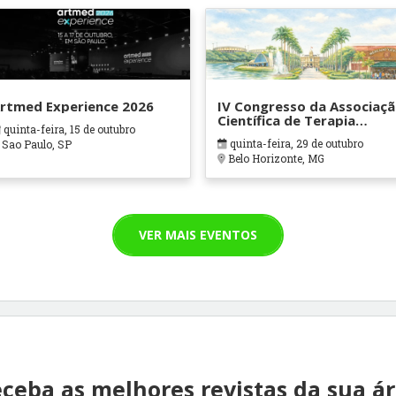
rtmed Experience 2026
IV Congresso da Associaç
Científica de Terapia
quinta-feira, 15 de outubro
Ocupacional em Contexto
quinta-feira, 29 de outubro
Sao Paulo, SP
Hospitalares e Cuidados
Belo Horizonte, MG
Paliativos - ATOHOSP
VER MAIS EVENTOS
ceba as melhores revistas da sua á