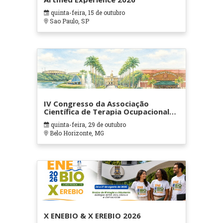
quinta-feira, 15 de outubro
Sao Paulo, SP
IV Congresso da Associação
Científica de Terapia Ocupacional
em Contextos Hospitalares e
quinta-feira, 29 de outubro
Cuidados Paliativos - ATOHOSP
Belo Horizonte, MG
X ENEBIO & X EREBIO 2026