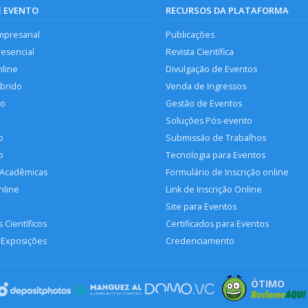
E EVENTO
RECURSOS DA PLATAFORMA
mpresarial
Publicações
resencial
Revista Científica
nline
Divulgação de Eventos
íbrido
Venda de Ingressos
so
Gestão de Eventos
Soluções Pós-evento
o
Submissão de Trabalhos
p
Tecnologia para Eventos
 Acadêmicas
Formulário de Inscrição online
nline
Link de Inscrição Online
Site para Eventos
 Científicos
Certificados para Eventos
 Exposições
Credenciamento
ÓTIMO