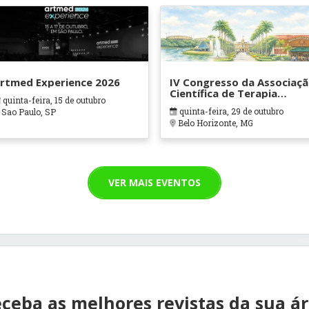
rtmed Experience 2026
IV Congresso da Associaç
Científica de Terapia
quinta-feira, 15 de outubro
Ocupacional em Contexto
quinta-feira, 29 de outubro
Sao Paulo, SP
Hospitalares e Cuidados
Belo Horizonte, MG
Paliativos - ATOHOSP
VER MAIS EVENTOS
ceba as melhores revistas da sua á