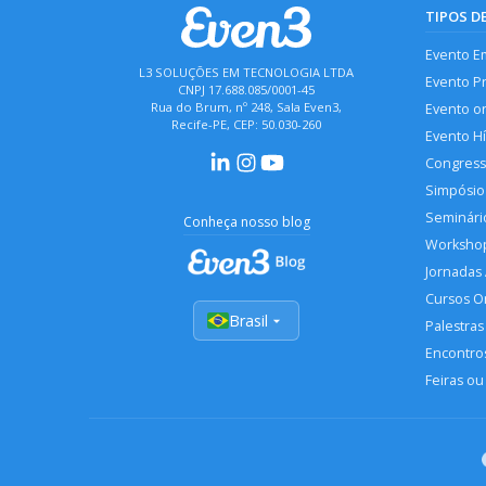
TIPOS D
Evento E
L3 SOLUÇÕES EM TECNOLOGIA LTDA
Evento P
CNPJ 17.688.085/0001-45
Rua do Brum, nº 248, Sala Even3,
Evento o
Recife-PE, CEP: 50.030-260
Evento H
Congres
Simpósio
Seminári
Conheça nosso blog
Worksho
Jornadas
Cursos O
Brasil
Palestras
Encontros
Feiras ou