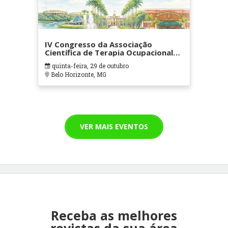
IV Congresso da Associação
Científica de Terapia Ocupacional
em Contextos Hospitalares e
quinta-feira, 29 de outubro
Cuidados Paliativos - ATOHOSP
Belo Horizonte, MG
VER MAIS EVENTOS
Receba as melhores
revistas da sua área