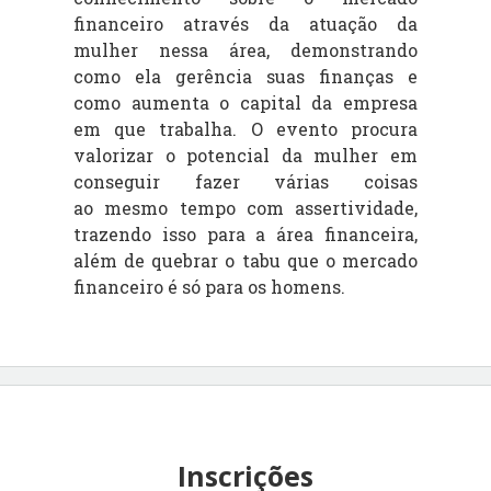
f
inanceiro através da atuação da
mulher
n
essa área, demonstrando
como ela g
erência suas finanças e
como aumenta o
c
apital da empresa
em que trabalha. O
e
vento procura
valorizar o potencial da
mulher em
conseguir fazer várias coisas
ao
mesmo tempo com assertividade,
t
razendo isso para a área financeira,
além d
e quebrar o tabu que o mercado
fi
nanceiro é só para os homens.
Inscrições