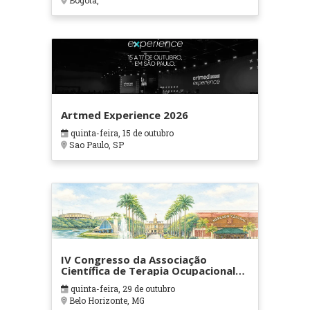
Bogotá,
Artmed Experience 2026
quinta-feira, 15 de outubro
Sao Paulo, SP
IV Congresso da Associação
Científica de Terapia Ocupacional
em Contextos Hospitalares e
quinta-feira, 29 de outubro
Cuidados Paliativos - ATOHOSP
Belo Horizonte, MG