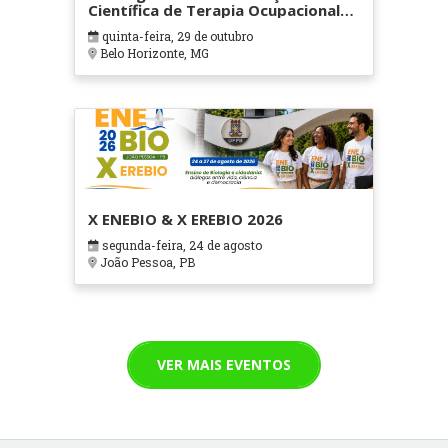
Científica de Terapia Ocupacional
em Contextos Hospitalares e
quinta-feira, 29 de outubro
Cuidados Paliativos - ATOHOSP
Belo Horizonte, MG
X ENEBIO & X EREBIO 2026
segunda-feira, 24 de agosto
João Pessoa, PB
VER MAIS EVENTOS