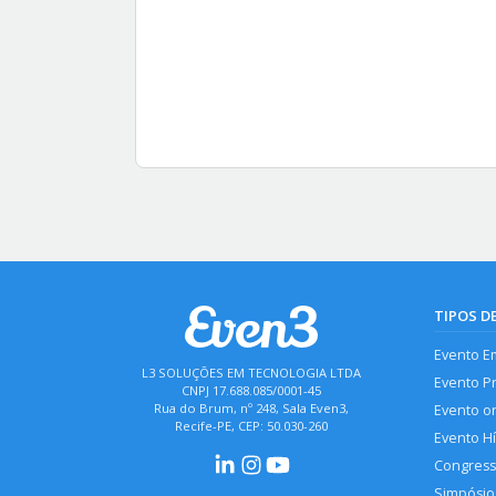
TIPOS D
Evento E
L3 SOLUÇÕES EM TECNOLOGIA LTDA
Evento P
CNPJ 17.688.085/0001-45
Rua do Brum, nº 248, Sala Even3,
Evento o
Recife-PE, CEP: 50.030-260
Evento H
Congres
Simpósio