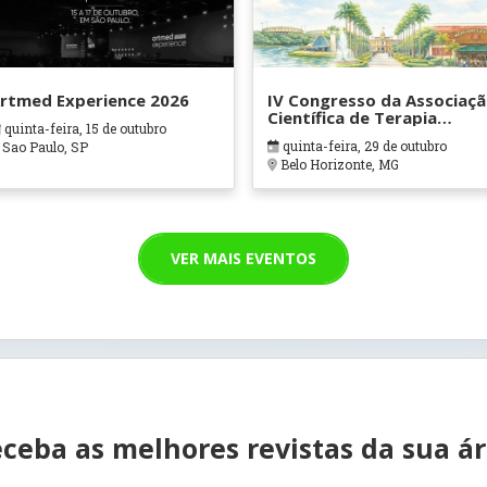
rtmed Experience 2026
IV Congresso da Associaç
Científica de Terapia
quinta-feira, 15 de outubro
Ocupacional em Contexto
quinta-feira, 29 de outubro
Sao Paulo, SP
Hospitalares e Cuidados
Belo Horizonte, MG
Paliativos - ATOHOSP
VER MAIS EVENTOS
ceba as melhores revistas da sua á