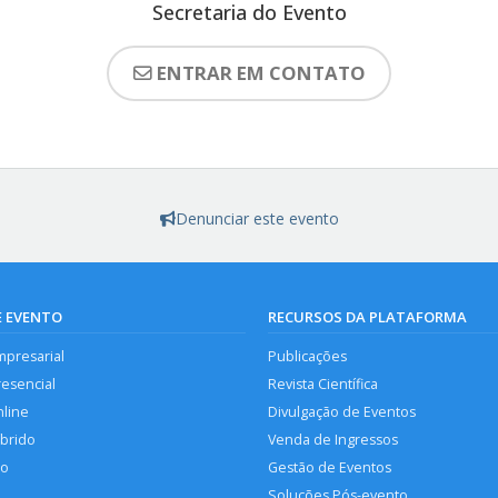
Secretaria do Evento
ENTRAR EM CONTATO
Denunciar este evento
E EVENTO
RECURSOS DA PLATAFORMA
mpresarial
Publicações
resencial
Revista Científica
nline
Divulgação de Eventos
íbrido
Venda de Ingressos
so
Gestão de Eventos
Soluções Pós-evento