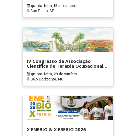
quinta-feira, 15 de outubro
Sao Paulo, SP
IV Congresso da Associação
Científica de Terapia Ocupacional
em Contextos Hospitalares e
quinta-feira, 29 de outubro
Cuidados Paliativos - ATOHOSP
Belo Horizonte, MG
X ENEBIO & X EREBIO 2026