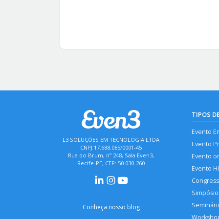
TIPOS D
Evento E
L3 SOLUÇÕES EM TECNOLOGIA LTDA
Evento P
CNPJ 17.688.085/0001-45
Rua do Brum, nº 248, Sala Even3,
Evento o
Recife-PE, CEP: 50.030-260
Evento H
Congres
Simpósio
Seminári
Conheça nosso blog
Worksho