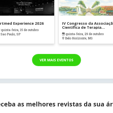
rtmed Experience 2026
IV Congresso da Associaç
Científica de Terapia
quinta-feira, 15 de outubro
Ocupacional em Contexto
quinta-feira, 29 de outubro
Sao Paulo, SP
Hospitalares e Cuidados
Belo Horizonte, MG
Paliativos - ATOHOSP
VER MAIS EVENTOS
ceba as melhores revistas da sua á