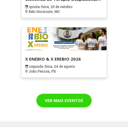
em Contextos Hospitalares e
quinta-feira, 29 de outubro
Cuidados Paliativos - ATOHOSP
Belo Horizonte, MG
X ENEBIO & X EREBIO 2026
segunda-feira, 24 de agosto
João Pessoa, PB
VER MAIS EVENTOS