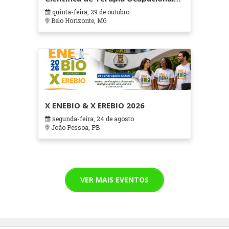
em Contextos Hospitalares e
quinta-feira, 29 de outubro
Cuidados Paliativos - ATOHOSP
Belo Horizonte, MG
X ENEBIO & X EREBIO 2026
segunda-feira, 24 de agosto
João Pessoa, PB
VER MAIS EVENTOS