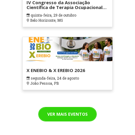
IV Congresso da Associação
Científica de Terapia Ocupacional
em Contextos Hospitalares e
quinta-feira, 29 de outubro
Cuidados Paliativos - ATOHOSP
Belo Horizonte, MG
X ENEBIO & X EREBIO 2026
segunda-feira, 24 de agosto
João Pessoa, PB
VER MAIS EVENTOS