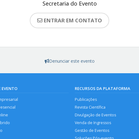
Secretaria do Evento
ENTRAR EM CONTATO
Denunciar este evento
E EVENTO
RECURSOS DA PLATAFORMA
mpresarial
Publicações
resencial
Revista Científica
nline
Divulgação de Eventos
íbrido
Venda de Ingressos
so
Gestão de Eventos
Soluções Pós-evento