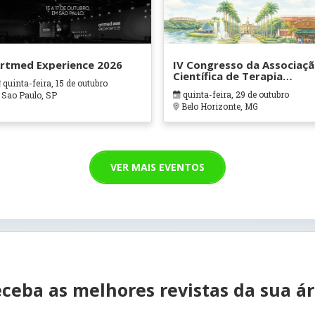
rtmed Experience 2026
IV Congresso da Associaç
Científica de Terapia
quinta-feira, 15 de outubro
Ocupacional em Contexto
quinta-feira, 29 de outubro
Sao Paulo, SP
Hospitalares e Cuidados
Belo Horizonte, MG
Paliativos - ATOHOSP
VER MAIS EVENTOS
ceba as melhores revistas da sua á