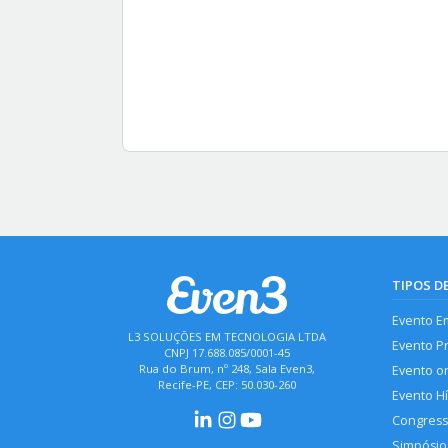
TIPOS D
Evento E
L3 SOLUÇÕES EM TECNOLOGIA LTDA
Evento P
CNPJ 17.688.085/0001-45
Rua do Brum, nº 248, Sala Even3,
Evento o
Recife-PE, CEP: 50.030-260
Evento H
Congres
Simpósio