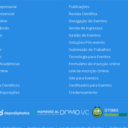
mpresarial
Publicações
resencial
Revista Científica
nline
Divulgação de Eventos
íbrido
Venda de Ingressos
so
Gestão de Eventos
Soluções Pós-evento
o
Submissão de Trabalhos
p
Tecnologia para Eventos
 Acadêmicas
Formulário de Inscrição online
nline
Link de Inscrição Online
Site para Eventos
 Científicos
Certificados para Eventos
 Exposições
Credenciamento
ÓTIMO