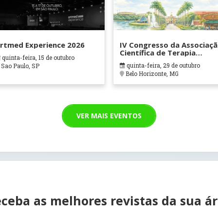
rtmed Experience 2026
IV Congresso da Associaç
Científica de Terapia
quinta-feira, 15 de outubro
Ocupacional em Contexto
quinta-feira, 29 de outubro
Sao Paulo, SP
Hospitalares e Cuidados
Belo Horizonte, MG
Paliativos - ATOHOSP
VER MAIS EVENTOS
ceba as melhores revistas da sua á