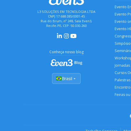
Evento E
L3 SOLUÇÕES EM TECNOLOGIA LTDA
Evento P
CNPJ 17.688.085/0001-45
Rua do Brum, nº 248, Sala Even3,
Evento o
Recife-PE, CEP: 50.030-260
Evento H
Congres
Simpósio
Seminári
Conheça nosso blog
Worksho
Jornadas
Cursos O
Brasil
Palestras
Encontros
Feiras ou