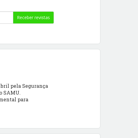
Receber revistas
bril pela Segurança
 no SAMU.
mental para