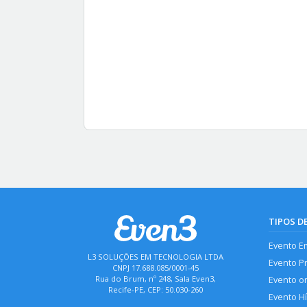
TIPOS D
Evento E
L3 SOLUÇÕES EM TECNOLOGIA LTDA
Evento P
CNPJ 17.688.085/0001-45
Rua do Brum, nº 248, Sala Even3,
Evento o
Recife-PE, CEP: 50.030-260
Evento H