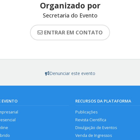
Organizado por
Secretaria do Evento
ENTRAR EM CONTATO
Denunciar este evento
E EVENTO
RECURSOS DA PLATAFORMA
mpresarial
Publicações
resencial
Revista Científica
nline
Divulgação de Eventos
íbrido
Venda de Ingressos