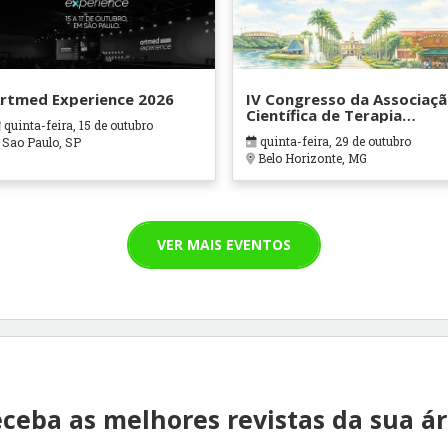
rtmed Experience 2026
IV Congresso da Associaç
Científica de Terapia
quinta-feira, 15 de outubro
Ocupacional em Contexto
quinta-feira, 29 de outubro
Sao Paulo, SP
Hospitalares e Cuidados
Belo Horizonte, MG
Paliativos - ATOHOSP
VER MAIS EVENTOS
ceba as melhores revistas da sua á