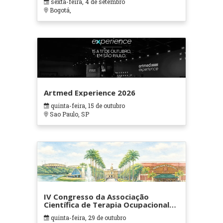
sexta-feira, 4 de setembro
Bogotá,
Artmed Experience 2026
quinta-feira, 15 de outubro
Sao Paulo, SP
IV Congresso da Associação
Científica de Terapia Ocupacional
em Contextos Hospitalares e
quinta-feira, 29 de outubro
Cuidados Paliativos - ATOHOSP