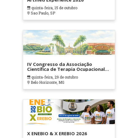
quinta-feira, 15 de outubro
Sao Paulo, SP
IV Congresso da Associação
Científica de Terapia Ocupacional
em Contextos Hospitalares e
quinta-feira, 29 de outubro
Cuidados Paliativos - ATOHOSP
Belo Horizonte, MG
X ENEBIO & X EREBIO 2026