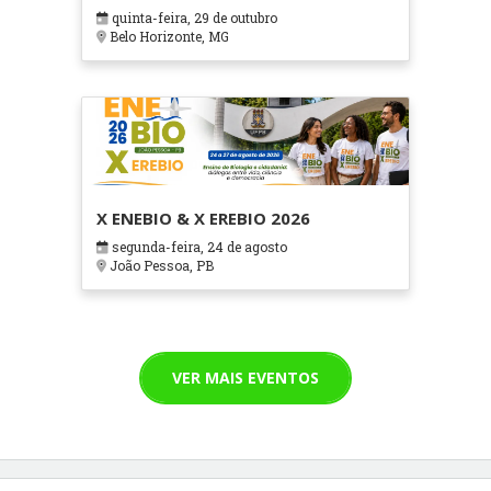
em Contextos Hospitalares e
quinta-feira, 29 de outubro
Cuidados Paliativos - ATOHOSP
Belo Horizonte, MG
X ENEBIO & X EREBIO 2026
segunda-feira, 24 de agosto
João Pessoa, PB
VER MAIS EVENTOS