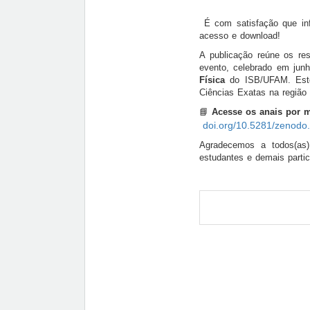
É com satisfação que i
acesso e download!
A publicação reúne os res
evento, celebrado em ju
Física
do ISB/UFAM. Este
Ciências Exatas na região
📘
Acesse os anais por m
doi.org/10.5281/zenod
Agradecemos a todos(as) 
estudantes e demais partic