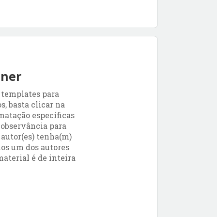
nner
 templates para
, basta clicar na
matação específicas
 observância para
 autor(es) tenha(m)
nos um dos autores
aterial é de inteira