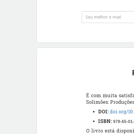
É com muita satis
Solimões: Produçõe
DOI:
doi.org/1
ISBN:
978-65-01
O livro está dispon