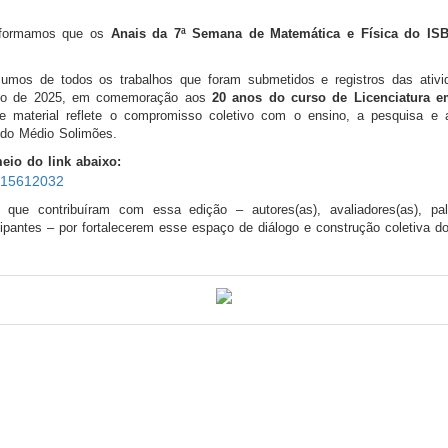
nformamos que os
Anais da 7ª Semana de Matemática e Física do IS
umos de todos os trabalhos que foram submetidos e registros das ativid
nho de 2025, em comemoração aos
20 anos do curso de Licenciatura e
 material reflete o compromisso coletivo com o ensino, a pesquisa e
 do Médio Solimões.
eio do link abaixo:
o.15612032
que contribuíram com essa edição – autores(as), avaliadores(as), pale
ipantes – por fortalecerem esse espaço de diálogo e construção coletiva d