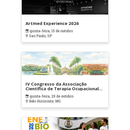
Artmed Experience 2026
quinta-feira, 15 de outubro
Sao Paulo, SP
IV Congresso da Associação
Científica de Terapia Ocupacional
em Contextos Hospitalares e
quinta-feira, 29 de outubro
Cuidados Paliativos - ATOHOSP
Belo Horizonte, MG