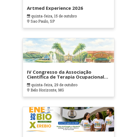
Artmed Experience 2026
quinta-feira, 15 de outubro
Sao Paulo, SP
IV Congresso da Associação
Científica de Terapia Ocupacional
em Contextos Hospitalares e
quinta-feira, 29 de outubro
Cuidados Paliativos - ATOHOSP
Belo Horizonte, MG