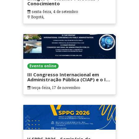
Conocimiento
sexta-feira, 4 de setembro
Bogotá,
Evento online
III Congresso Internacional em
Administração Pública (CIAP) e o IV
Congresso Nacional em
terça-feira, 17 de novembro
Administração Pública (CONAP)