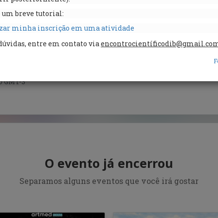
 um breve tutorial:
zar minha inscrição em uma atividade
dúvidas, entre em contato via
encontrocientíficodib@gmail.co
ICO DO DIA INTERNACIONAL DO BRI
F
:00 GMT-3
O evento já encerrou
Separamos alguns eventos que você irá gostar