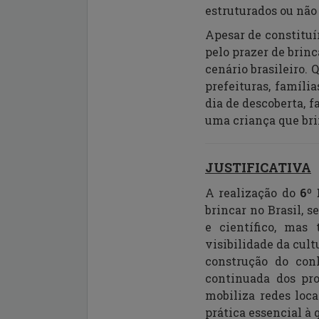
estruturados ou não
Apesar de constituír
pelo prazer de brin
cenário brasileiro. 
prefeituras, famíl
dia de descoberta, f
uma criança que brin
JUSTIFICATIVA
A realização do
6º
brincar no Brasil,
e científico, ma
visibilidade da cul
construção do con
continuada dos pro
mobiliza redes loc
prática essencial à