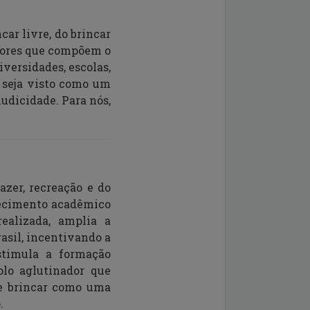
car livre, do brincar
atores que compõem o
versidades, escolas,
 seja visto como um
ludicidade. Para nós,
azer, recreação e do
hecimento acadêmico
realizada, amplia a
Brasil, incentivando
a
timula a formação
lo aglutinador que
de brincar como uma
.