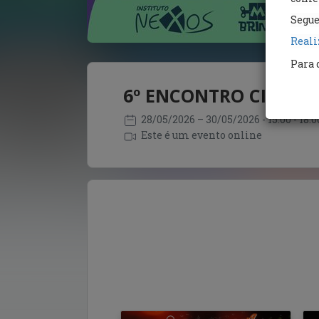
Segue
Reali
Para 
6º ENCONTRO CIENTÍF
28/05/2026
– 30/05/2026
- 15:00 - 18
Este é um evento online