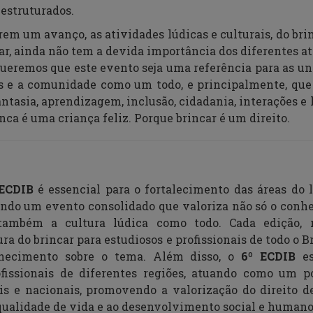
 estruturados.
em um avanço, as atividades lúdicas e culturais, do brin
car, ainda não tem a devida importância dos diferentes 
Queremos que este evento seja uma referência para as uni
ias e a comunidade como um todo, e principalmente, que
antasia, aprendizagem, inclusão, cidadania, interações e 
ca é uma criança feliz. Porque brincar é um direito.
 ECDIB
é essencial para o fortalecimento das áreas do l
 sendo um evento consolidado que valoriza não só o con
s também a cultura
lúdica como todo
. Cada edição, 
tura
do brincar
para estudiosos e profissionais de todo o 
hecimento sobre o tema
. Além disso, o
6º ECDIB
es
fissionais d
e diferentes
regi
ões
, atuando como um po
ais e nacionais, promovendo a valorização do direito 
 qualidade de vida e ao desenvolvimento social e humano