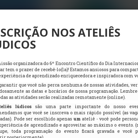
NSCRIÇÃO NOS ATELIÊS
ÚDICOS
issão organizadora do 6º Encontro Científico do Dia Internacio
ar tem o prazer de recebê-lo(la)! Estamos ansiosos para compar
xperiência de aprendizado enriquecedora e inspiradora com vo
garantir que você não perca nenhuma de nossas atividades, ver
dosamente as datas e horários de nossa programação. Lembre
odas as atividades serão realizadas remotamente (online).
teliês lúdicos
são uma parte importante do nosso eve
endamos que você se inscreva o mais rápido possível (as vag
adas). Pode ser escolhido apenas
um
ateliê - você pode person
xperiência de aprendizado e aproveitar ao máximo o evento. (
cupe, toda programação do evento ficará gravada e você p
rir posteriormente).