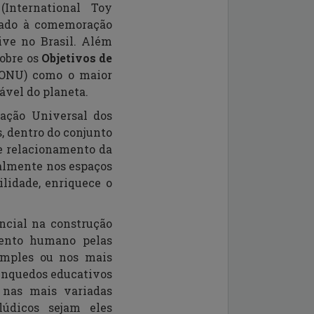
A
(
International
Toy
rado à comemoração
ve no Brasil.
Além
sobre os
Objetivos de
 (ONU) como o
maior
tável
do planeta
.
ração Universal dos
, dentro do conjunto
de relacionamento da
palmente nos espaços
ilidade, enriquece o
ncial na construção
mento humano pelas
simples ou nos mais
brinquedos educativos
s, nas mais
variadas
lúdicos sejam eles