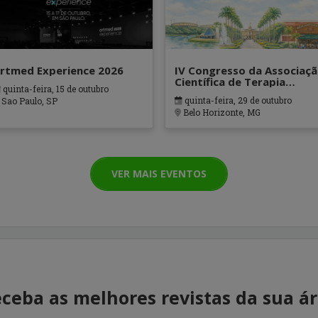
rtmed Experience 2026
IV Congresso da Associaç
Científica de Terapia
quinta-feira, 15 de outubro
Ocupacional em Contexto
quinta-feira, 29 de outubro
Sao Paulo, SP
Hospitalares e Cuidados
Belo Horizonte, MG
Paliativos - ATOHOSP
VER MAIS EVENTOS
ceba as melhores revistas da sua á