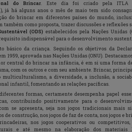
onal do Brincar
. Este dia foi criado pela
ITL
n
), já há alguns anos o mês de maio tem sido consag
ação do brincar em diferentes países do mundo, inclusi
 também como proposta, trazer discussões e reflexões 
ustentável (ODS)
estabelecidos pela Nações Unidas
 requisito indispensável para o desenvolvimento susten
to básico da criança. Seguindo os objetivos da Decla
 em 1959, aprovada nas Nações Unidas (ONU). Destacamos
alor central do brincar na infância, é em si uma forma 
ma, com os outros e com seu ambiente. Brincar, princi
o multiculturalismo, a diversidade, a inclusão, a sociab
nal infantil, fomentando as relações pacíficas.
 diferentes formas, certamente desempenha papel esse
ficas, contribuindo positivamente para o desenvolvi
com se apresenta, seja nos jogos tradicionais mais 
gos de construção, nos jogos de faz de conta, nos jogos e 
brincadeiras, nos jogos cooperativos ou competitivo
turais e até mesmo na elaboração dos materiais 