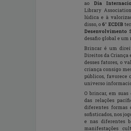
ao
Dia Internaci
Library
Associatio
lúdica e à valoriz
disso, o
6
°
ECDIB
tem
Desenvolvimento S
desafio global e um
Brincar é um direi
Direitos da Criança
desses fatores, o v
criança consigo mes
públicos, favorece 
universo informacio
O brincar, em suas
das relações pací
diferentes formas 
sofisticados, nos jo
e nas
diferentes 
manifestações cul