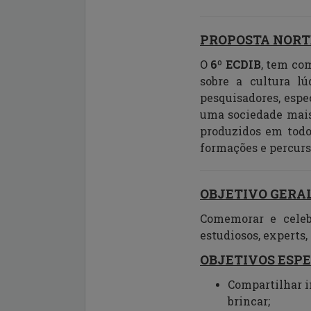
PROPOSTA NOR
O
6º ECDIB
, tem co
sobre
a cultura lú
pesquisadores, espec
uma sociedade mais
produzidos em todo
formações e percurso
OBJETIVO GERA
Comemorar e cele
estudiosos, experts,
OBJETIVOS ESPE
Compartilhar i
brincar;