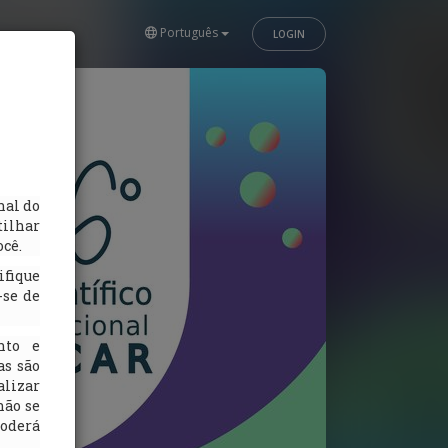
Português
LOGIN
nal do
tilhar
cê.
ifique
-se de
nto e
as são
alizar
não se
oderá