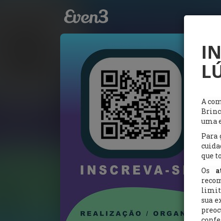
I
L
A com
Brinc
uma e
Para 
cuida
que t
Os
a
recom
limit
sua e
preo
confe