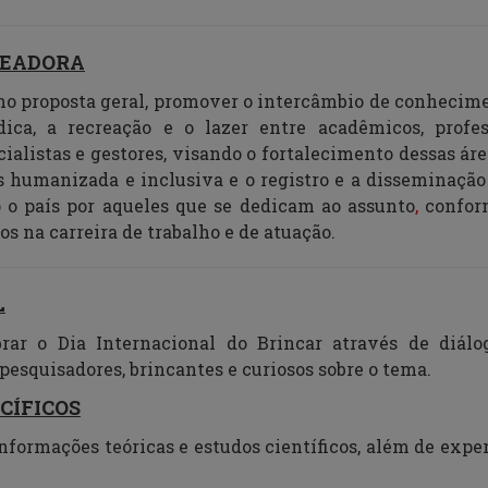
TEADORA
mo proposta geral, promover o intercâmbio de conhecim
dica, a
recreação e
o
lazer entre acadêmicos, profess
ialistas e gestores, visando o fortalecimento dessas áre
 humanizada e inclusiva e o registro e a disseminaçã
 o país por aqueles que se dedicam ao assunto
,
conform
s na carreira de trabalho e de atuação.
L
brar o
Dia Internacional do Brincar
através de diálog
 pesquisadores
, brincantes
e curiosos sobre o tema.
CÍFICOS
nformações teóricas e estudos científicos, além de expe