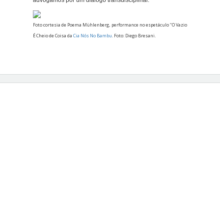
Foto cortesia de
Poema Mühlenberg, performance no e
spetáculo "
O Vazio
É Cheio de Coisa da
Cia Nós No Bambu
. F
oto: Diego Bresani.