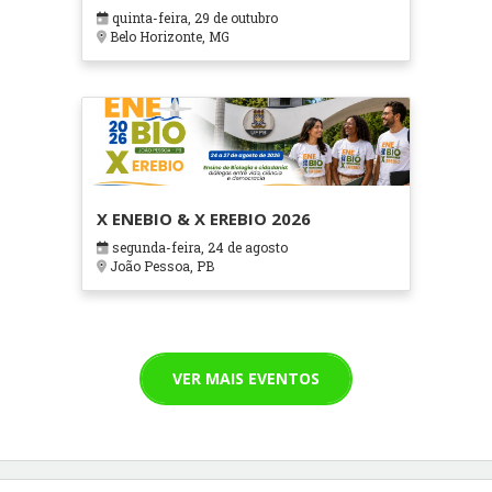
em Contextos Hospitalares e
quinta-feira, 29 de outubro
Cuidados Paliativos - ATOHOSP
Belo Horizonte, MG
X ENEBIO & X EREBIO 2026
segunda-feira, 24 de agosto
João Pessoa, PB
VER MAIS EVENTOS