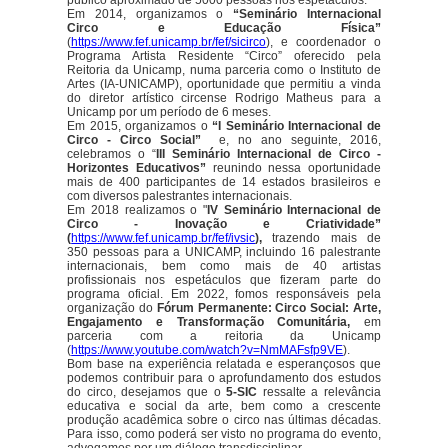
Em 2014, organizamos o
“Seminário Internacional
Circo e Educação Física”
(
https://www.fef.unicamp.br/fef/sicirco
), e coordenador o
Programa Artista Residente “Circo” oferecido pela
Reitoria da Unicamp, numa parceria como o Instituto de
Artes (IA-UNICAMP), oportunidade que permitiu a vinda
do diretor artístico circense Rodrigo Matheus para a
Unicamp por um período de 6 meses.
Em 2015, organizamos o
“I Seminário Internacional de
Circo - Circo Social”
e, no ano seguinte, 2016,
celebramos o “
III Seminário Internacional de Circo -
Horizontes Educativos”
reunindo nessa oportunidade
mais de 400 participantes de 14 estados brasileiros e
com diversos palestrantes internacionais.
Em 2018 realizamos o "
IV Seminário Internacional de
Circo - Inovação e Criatividade”
(
https://www.fef.unicamp.br/fef/ivsic
),
trazendo mais de
350 pessoas para a UNICAMP, incluindo 16 palestrante
internacionais, bem como mais de 40 artistas
profissionais nos espetáculos que fizeram parte do
programa oficial. Em 2022, fomos responsáveis pela
organização do
Fórum Permanente: Circo Social: Arte,
Engajamento e Transformação Comunitária,
em
parceria com a reitoria da Unicamp
(
https://www.youtube.com/watch?v=NmMAFsfp9VE
).
Bom base na experiência relatada e esperançosos que
podemos contribuir para o aprofundamento dos estudos
do circo, desejamos que o
5-SIC
ressalte a relevância
educativa e social da arte, bem como a crescente
produção acadêmica sobre o circo nas últimas décadas.
Para isso, como poderá ser visto no programa do evento,
advogamos por um diálogo transdisciplinar.