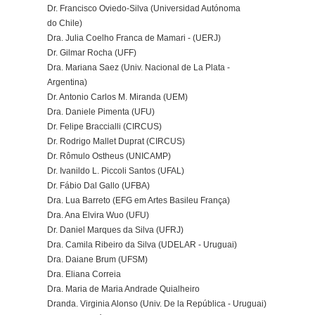
Dr. Francisco Oviedo-Silva (Universidad Autónoma
do Chile)
Dra. Julia Coelho Franca de Mamari - (UERJ)
Dr. Gilmar Rocha (UFF)
Dra. Mariana Saez (Univ. Nacional de La Plata -
Argentina)
Dr. Antonio Carlos M. Miranda (UEM)
Dra. Daniele Pimenta (UFU)
Dr. Felipe Braccialli (CIRCUS)
Dr. Rodrigo Mallet Duprat (CIRCUS)
Dr. Rômulo Ostheus (UNICAMP)
Dr. Ivanildo L. Piccoli Santos (UFAL)
Dr. Fábio Dal Gallo (UFBA)
Dra. Lua Barreto (EFG em Artes Basileu França)
Dra. Ana Elvira Wuo (UFU)
Dr. Daniel Marques da Silva (UFRJ)
Dra. Camila Ribeiro da Silva (UDELAR - Uruguai)
Dra. Daiane Brum (UFSM)
Dra. Eliana Correia
Dra. Maria de Maria Andrade Quialheiro
Dranda. Virginia Alonso (Univ. De la República - Uruguai)