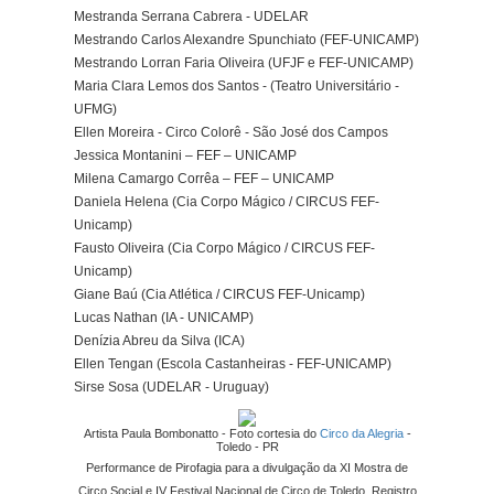
Mestranda Serrana Cabrera - UDELAR
Mestrando Carlos Alexandre Spunchiato (FEF-UNICAMP)
Mestrando Lorran Faria Oliveira (UFJF e FEF-UNICAMP)
Maria Clara Lemos dos Santos - (Teatro Universitário -
UFMG)
Ellen Moreira - Circo Colorê - São José dos Campos
Jessica Montanini – FEF – UNICAMP
Milena Camargo Corrêa – FEF – UNICAMP
Daniela Helena (Cia Corpo Mágico / CIRCUS FEF-
Unicamp)
Fausto Oliveira (Cia Corpo Mágico / CIRCUS FEF-
Unicamp)
Giane Baú (Cia Atlética / CIRCUS FEF-Unicamp)
Lucas Nathan (IA - UNICAMP)
Denízia Abreu da Silva (ICA)
Ellen Tengan (Escola Castanheiras - FEF-UNICAMP)
Sirse Sosa (UDELAR - Uruguay)
Artista Paula Bombonatto - Foto cortesia do
Circo da Alegria
-
Toledo - PR
Performance de Pirofagia para a divulgação da XI Mostra de
Circo Social e IV Festival Nacional de Circo de Toledo.
Registro