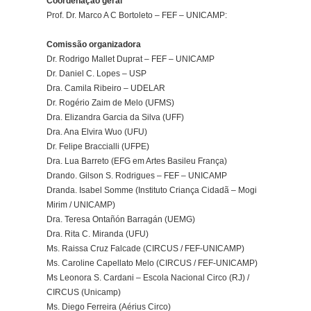
Coordenação geral
Prof. Dr. Marco A C Bortoleto – FEF – UNICAMP:
Comissão organizadora
Dr. Rodrigo Mallet Duprat – FEF – UNICAMP
Dr. Daniel C. Lopes – USP
Dra. Camila Ribeiro – UDELAR
Dr. Rogério Zaim de Melo (UFMS)
Dra. Elizandra Garcia da Silva (UFF)
Dra. Ana Elvira Wuo (UFU)
Dr. Felipe Braccialli (UFPE)
Dra. Lua Barreto (EFG em Artes Basileu França)
Drando. Gilson S. Rodrigues – FEF – UNICAMP
Dranda. Isabel Somme (Instituto Criança Cidadã – Mogi
Mirim / UNICAMP)
Dra. Teresa Ontañón Barragán (UEMG)
Dra. Rita C. Miranda (UFU)
Ms. Raissa Cruz Falcade (CIRCUS / FEF-UNICAMP)
Ms. Caroline Capellato Melo (CIRCUS / FEF-UNICAMP)
Ms Leonora S. Cardani – Escola Nacional Circo (RJ) /
CIRCUS (Unicamp)
Ms. Diego Ferreira (Aérius Circo)