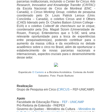
parcerias institucionais, incluindo o
Center for Circus Arts
Research, Innovation and Knowledge Transfer (CRITAC)
da Escola Nacional de Circo de Montreal (ENC -
Canadá), o
Circus Working Group
, coletivo de pesquisa
coordenado pelo Dr. Louis Patrick Leroux (Univ.
Concórdia – Canadá), o coletivo Circus and it Others
(CAIO) liderado pelo Dr. Charles Batson (Union College -
EUA) e o coletivo
Collectif de chercheurs sur le cirque
,
coordenador pela Dra. Magali Sizorn (Universidade de
Rouen, França). Entendemos que o 5-SIC será uma
relevante oportunidade para a troca de experiências
entre pesquisadores(as), podendo contribuir para o
aumento da massa crítica e da excelência no debate
acadêmico sobre o circo no Brasil, além de oportunizar o
estabelecimento de novas parcerias nacionais e
internacionais, aspectos cruciais para o desenvolvimento
desse setor.
Espetáculo
O Carteiro
e a Bicicleta Acrobática. Cortesia de
André
Sabatino.
Foto: Paulo Barbuto
Realização
Grupo de Pesquisa em Circo (
CIRCUS
– FEF-UNICAMP)
Apoio
Faculdade de Educação Física -
FEF
-
UNICAMP
Pró-Reitoria de Extensão - FAEPEX
Governo do Quebec - Ministério da Cultura
-
Ministère de