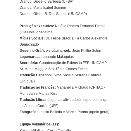
Drando. Diocélio Barbosa (UFBA)
Dranda. Maria Isabel Somme
Drando. Gilson R. Dos Santos (UNICAMP)
Produção executiva:
Natália Ribeiro Fernandi Parma
(Cia Dois Picadeiros)
Mídias Sociais:
Dr. Felipe Braccialli e Carlos Alexandre
Spunchiado
Desenho Gráfico e página web:
João Phillip Solon
Logomarca:
Leonardo Malaquias
Secretária:
Coordenação de Extensão FEF-UNICAMP
Sr. Mario Maggi e Sra. Tânia Gomes Felipe
Tradução Espanhol:
Sirse Sosa e Serrana Cabrera
(Uruguai)
Tradução ao Francês:
Marianella Michaud (CRITAC -
Montreal) e Marisa Riso
Tradução Libras
(algumas atividades): Ingrid Lourenço
de Amorim Corrêa (UFF)
Fotografia:
Leticia Bellotto e Márcio Parma (apoio geral)
Equipe Voluntários (as):
Kássia Mitally da Costa Carvalho