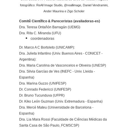
fotográfico: ReAll Image Studio, @reallimage, Daniel Vendramini,
Ander Maurina e Zigo Scholer
Comitê Científico & Pareceristas (avaliadoras-es)
Dra. Teresa Ontañón Barragán (UEMG)
Dra. Rita C. Miranda (UFU)
coordenadoras
Dr. Marco A C Bortoleto (UNICAMP):
Dra. Julieta Infantino (Univ. Buenos Aires - CONICET -
Argentina):
Dra. Maria Carolina de Vasconcelos e Oliveira (UNESP)
Dra. Silvia Garcías de Ves (INEFC - Univ. Lleida -
Espanha)
Dra. Marina Guzzo (UNIFESP)
Dr. Conrado Federicci (UNIFESP)
Dr. Bruno Tucunduva (UFPR)
Dr. Kiko León Guzman (Univ. Extremadura - Espanha)
Dra. Mercè Mateu (Universidade de Barcelona -
Espanha)
Dra. Lia Mara Rossi (Faculdade de Ciências Médicas da
Santa Casa de São Paulo, FCMSCSP)