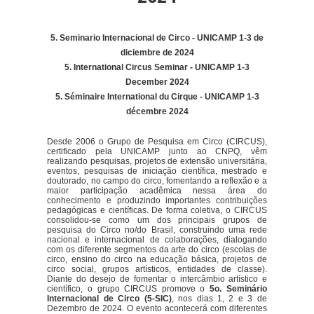
5. Seminario Internacional de Circo - UNICAMP 1-3 de
diciembre de 2024
5. International Circus Seminar - UNICAMP 1-3
December 2024
5.
Séminaire International du Cirque - UNICAMP 1-3
décembre 2024
Desde 2006 o Grupo de Pesquisa em Circo (CIRCUS),
certificado pela UNICAMP junto ao CNPQ, vêm
realizando pesquisas, projetos de extensão universitária,
eventos, pesquisas de iniciação científica, mestrado e
doutorado, no campo do circo, fomentando a reflexão e a
maior participação acadêmica nessa área do
conhecimento e produzindo importantes contribuições
pedagógicas e científicas. De forma coletiva, o CIRCUS
consolidou-se como um dos principais grupos de
pesquisa do Circo no/do Brasil, construindo uma rede
nacional e internacional de colaborações, dialogando
com os diferente segmentos da arte do circo (escolas de
circo, ensino do circo na educação básica, projetos de
circo social, grupos artísticos, entidades de classe).
Diante do desejo de fomentar o intercâmbio artístico e
científico, o grupo CIRCUS promove o
5o. Seminário
Internacional de Circo (5-SIC)
, nos dias 1, 2 e 3 de
Dezembro de 2024.
O evento acontecerá com diferentes