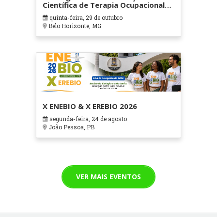
Científica de Terapia Ocupacional
em Contextos Hospitalares e
quinta-feira, 29 de outubro
Cuidados Paliativos - ATOHOSP
Belo Horizonte, MG
X ENEBIO & X EREBIO 2026
segunda-feira, 24 de agosto
João Pessoa, PB
VER MAIS EVENTOS