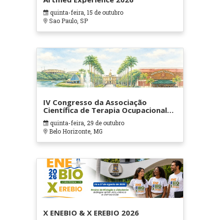
quinta-feira, 15 de outubro
Sao Paulo, SP
IV Congresso da Associação
Científica de Terapia Ocupacional
em Contextos Hospitalares e
quinta-feira, 29 de outubro
Cuidados Paliativos - ATOHOSP
Belo Horizonte, MG
X ENEBIO & X EREBIO 2026