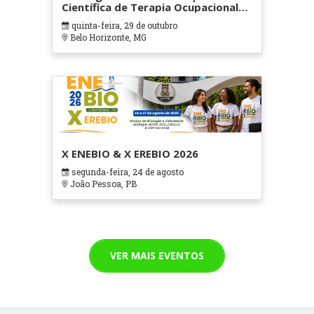
Científica de Terapia Ocupacional
em Contextos Hospitalares e
quinta-feira, 29 de outubro
Cuidados Paliativos - ATOHOSP
Belo Horizonte, MG
X ENEBIO & X EREBIO 2026
segunda-feira, 24 de agosto
João Pessoa, PB
VER MAIS EVENTOS