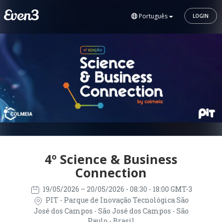
Português
LOGIN
4º Science & Business
Connection
19/05/2026
– 20/05/2026
- 08:30 - 18:00 GMT-3
PIT - Parque de Inovação Tecnológica São
José dos Campos - São José dos Campos - São
Paulo - Brasil