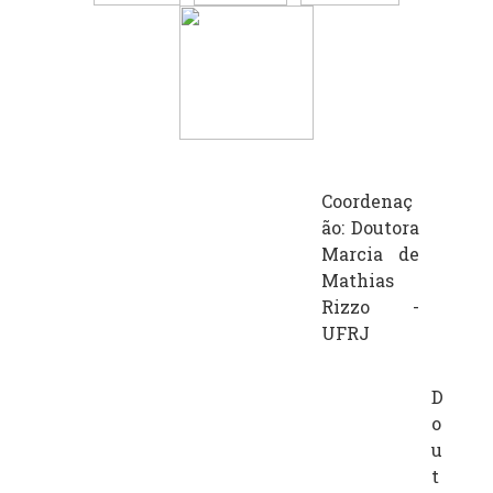
Coordenaç
ão:
Doutora
Marcia de
Mathias
Rizzo -
UFRJ
D
o
u
t