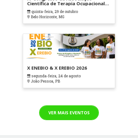
Científica de Terapia Ocupacional
em Contextos Hospitalares e
quinta-feira, 29 de outubro
Cuidados Paliativos - ATOHOSP
Belo Horizonte, MG
X ENEBIO & X EREBIO 2026
segunda-feira, 24 de agosto
João Pessoa, PB
VER MAIS EVENTOS