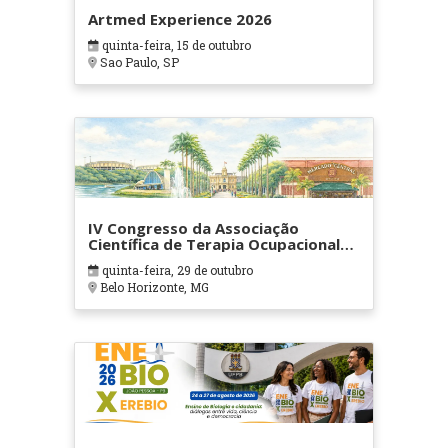
Artmed Experience 2026
quinta-feira, 15 de outubro
Sao Paulo, SP
IV Congresso da Associação
Científica de Terapia Ocupacional
em Contextos Hospitalares e
quinta-feira, 29 de outubro
Cuidados Paliativos - ATOHOSP
Belo Horizonte, MG