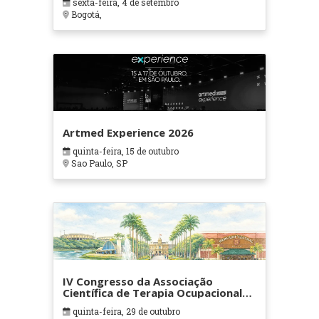
sexta-feira, 4 de setembro
Bogotá,
Artmed Experience 2026
quinta-feira, 15 de outubro
Sao Paulo, SP
IV Congresso da Associação
Científica de Terapia Ocupacional
em Contextos Hospitalares e
quinta-feira, 29 de outubro
Cuidados Paliativos - ATOHOSP