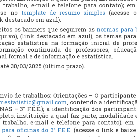
 trabalho, e-mail e telefone para contato); 
ase no
(acesse 
template de resumo simples
k destacado em azul).
eitos os banners que seguirem as
normas para 
rquivo), (link destacado em azul), os temas par
ação estatística na formação inicial de prof
formação continuada de professores, educaçã
al formal e de informação e estatística.
até 30
/03/2025 (último prazo)
.
envio de trabalhos: Orientações – O participant
mestatistic@gmail.com
, contendo a identifica
NAS – 3° F.E.E.); a identificação dos participan
eto, instituição a qual faz parte, modalidade 
 trabalho, e-mail e telefone para contato); e
para oficinas do 3° F.E.E.
(acesse o link e baixe