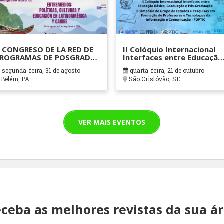
 CONGRESO DE LA RED DE
II Colóquio Internacional
ROGRAMAS DE POSGRADO
Interfaces entre Educação
N EDUCACIÓN DE AMÉRICA
Básica, Graduação e Pós-
segunda-feira, 31 de agosto
quarta-feira, 21 de outubro
ATINA Y EL CARIBE
Graduação II Simpósio do
Belém, PA
São Cristóvão, SE
Grupo de Estudos e
Pesquisas em Formação d
Professores e Tecnologias
da Informação e
Comunicação – FOPTIC
VER MAIS EVENTOS
ceba as melhores revistas da sua á