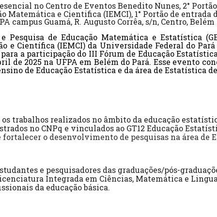
esencial no
Centro de Eventos Benedito Nunes, 2° Portão
ão Matemática e Cientifica (IEMCI), 1° Portão de entrada
FPA campus Guamá, R. Augusto Corrêa, s/n, Centro, Belém 
 e Pesquisa de Educação Matemática e Estatística (G
ão e Científica (IEMCI) da Universidade Federal do Par
 para a participação do III Fórum de Educação Estatístic
 abril de 2025 na UFPA em Belém do Pará. Esse evento co
nsino de Educação Estatística e da área de Estatística de
os trabalhos realizados no âmbito da educação estatísti
strados no CNPq e vinculados ao GT12 Educação Estatísti
 fortalecer o desenvolvimento de pesquisas na área de E
studantes e pesquisadores das graduações/pós-graduaçõ
 Licenciatura Integrada em Ciências, Matemática e Lingu
issionais da educação básica.