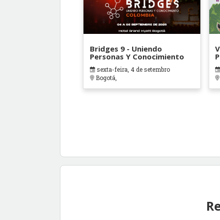
Bridges 9 - Uniendo
V
Personas Y Conocimiento
P
E
sexta-feira, 4 de setembro
L
Bogotá,
Re