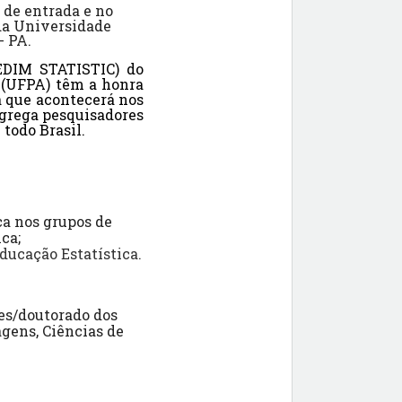
 de entrada e no
 da Universidade
- PA.
EDIM STATISTIC) do
á (UFPA) têm a honra
a que acontecerá nos
ngrega pesquisadores
 todo Brasil.
ca nos grupos de
ca;
ducação Estatística.
es/doutorado dos
agens, Ciências de