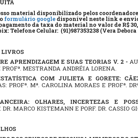
UITA
sso material disponibilizado pelos coordenadores
do
formulário google
disponível neste link e envi
gamento da taxa do material no valor de R$ 30,00
pix:
Telefone Celular: (91)987353238 (Vera Debora
 LIVROS
RE APRENDIZAGEM E SUAS TEORIAS V. 2 -
AU
E PROFª. MESTRANDA ANDRÉIA LORENA.
STATÍSTICA COM JULIETA E GORETE: CÃE
S: PROFª. Mª. CAROLINA MORAES E PROFª. DR
ANCEIRA: OLHARES, INCERTEZAS E POSSI
 DR. MARCO KISTEMANN E PORF. DR. CASSIO G
ALHOS