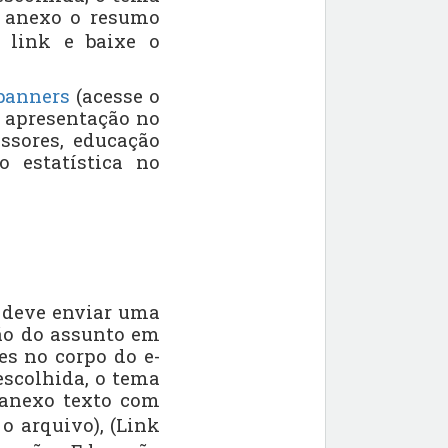
em anexo o resumo
o link e baixe o
banners
(acesse o
a apresentação no
essores, educação
o estatística no
e deve enviar uma
ção do assunto em
tes no corpo do e-
escolhida, o tema
m anexo texto com
 o arquivo),
(Link