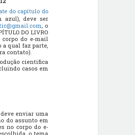
12
ate do capítulo do
 azul), deve ser
stic@gmail.com
, o
CAPÍTULO DO LIVRO
o corpo do e-mail
a qual faz parte,
ra contato).
odução cientifica
ncluindo casos em
e deve enviar uma
ção do assunto em
es no corpo do e-
escolhida, o tema