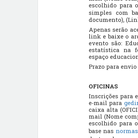
escolhido para o
simples com b
documento),
(Lin
Apenas serão ac
link e baixe o a
evento são: Educ
estatística na 
espaço educacion
Prazo para envio 
OFICINAS
Inscrições para 
e-mail para
gedi
caixa alta (OFICI
mail (Nome compl
escolhido para o
base nas
normas 