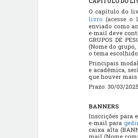
CAPÍTULO DO LI
O capítulo do l
(acesse o 
livro
enviado como an
e-mail deve cont
GRUPOS DE PESQUI
(Nome do grupo, 
o tema escolhido 
Principais modal
e acadêmica, ser
que houver mais 
Prazo: 30/03/2025
BANNERS
Inscrições para 
e-mail para
gedi
caixa alta (BANN
mail (Nome compl