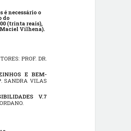
 é necessário o
o do
 (trinta reais),
 Maciel Vilhena).
TORES: PROF. DR.
ZINHOS E BEM-
ª. SANDRA VILAS
BILIDADES V.7
IORDANO.