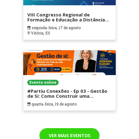
VIII Congresso Regional de
Formação e Educação a Distância
(Concefor)
segunda-feira, 17 de agosto
Vitória, ES
Evento online
#Partiu Conexões - Ep 03 - Gestão
de Si: Como Construir uma
trejetória com intenção em meio ao
quarta-feira, 19 de agosto
caos contemporâneo
VER MAIS EVENTOS