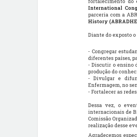
fortalecimento do
International Con
parceria com a AB
History (ABRADH
Diante do exposto o
- Congregar estuda
diferentes países, 
- Discutir o ensino
produção do conhe
- Divulgar e difu
Enfermagem, no sent
- Fortalecer as red
Dessa vez, o even
internacionais de Br
Comissão Organizado
realização desse ev
Agradecemos especi