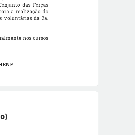
Conjunto das Forças
para a realização do
s voluntárias da 2a.
ualmente nos cursos
DHENF
o)