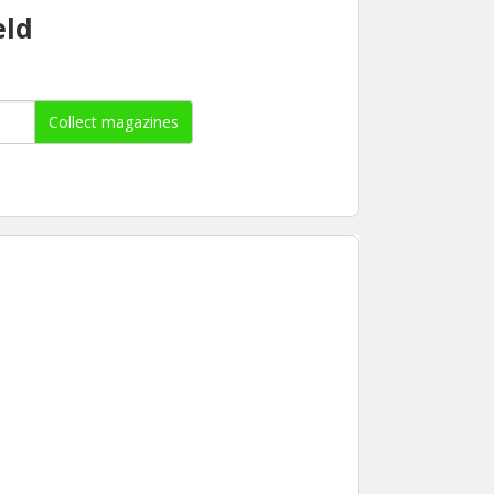
eld
Collect magazines