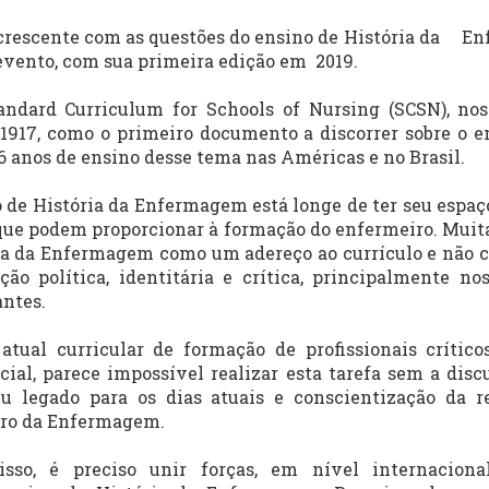
crescente com as questões do ensino de História da E
 evento, com sua primeira edição em 2019.
ndard Curriculum for Schools of Nursing (SCSN), no
1917, como o primeiro documento a discorrer sobre o en
 anos de ensino desse tema nas Américas e no Brasil.
o de História da Enfermagem está longe de ter seu espa
que podem proporcionar à formação do enfermeiro. Muita
ória da Enfermagem como um adereço ao currículo e não
ão política, identitária e crítica, principalmente no
ntes.
 atual curricular de formação de profissionais crític
ocial, parece impossível realizar esta tarefa sem a disc
 legado para os dias atuais e conscientização da r
uro da Enfermagem.
sso, é preciso unir forças, em nível internaciona