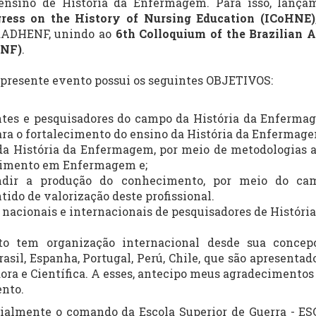
 ensino de História da Enfermagem. Para isso, lança
gress on the History of Nursing Education (ICoHNE)
RADHENF, unindo ao
6th Colloquium of the Brazilian
ENF)
.
 presente evento possui os seguintes OBJETIVOS:
ntes e pesquisadores do campo da História da Enfermage
para o fortalecimento do ensino da História da Enfermage
 da História da Enfermagem, por meio de metodologias a
cimento em Enfermagem e;
ndir a produção do conhecimento, por meio do ca
ido de valorização deste profissional.
es nacionais e internacionais de pesquisadores de Histór
to tem organização internacional desde sua concep
asil, Espanha, Portugal, Perú, Chile, que são apresentad
ra e Científica. A esses, antecipo meus agradecimentos 
ento.
almente o comando da Escola Superior de Guerra - ESG,