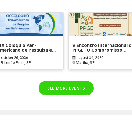
IX Colóquio Pan-
V Encontro Internacional 
mericano de Pesquisa em
PPGE "O Compromisso
nfermagem
Social da Pós-Graduação
october 26, 2026
august 24, 2026
Pública: Da Democratizaçã
Ribeirão Preto, SP
Marília, SP
do Acesso à Humanização
da Permanência"
SEE MORE EVENTS