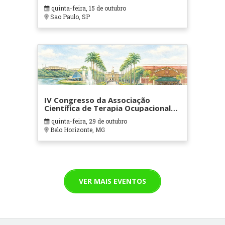
quinta-feira, 15 de outubro
Sao Paulo, SP
IV Congresso da Associação
Científica de Terapia Ocupacional
em Contextos Hospitalares e
quinta-feira, 29 de outubro
Cuidados Paliativos - ATOHOSP
Belo Horizonte, MG
VER MAIS EVENTOS