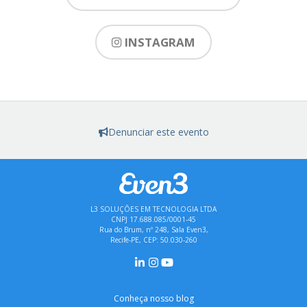
INSTAGRAM
Denunciar este evento
L3 SOLUÇÕES EM TECNOLOGIA LTDA
CNPJ 17.688.085/0001-45
Rua do Brum, nº 248, Sala Even3,
Recife-PE, CEP: 50.030-260
Conheça nosso blog