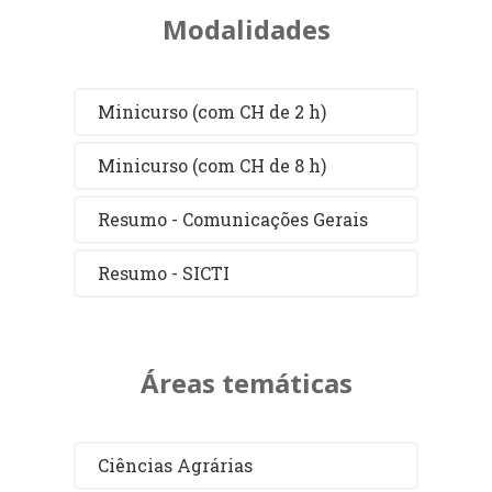
Tutorial de uso do
TEAMS
Modalidades
para minicursos
Acesse o tutorial e veja como
participar dos minicursos através da
Minicurso (com CH de 2 h)
plataforma TEAMS
Minicurso (com CH de 8 h)
Resumo - Comunicações Gerais
Resumo - SICTI
Áreas temáticas
Ciências Agrárias