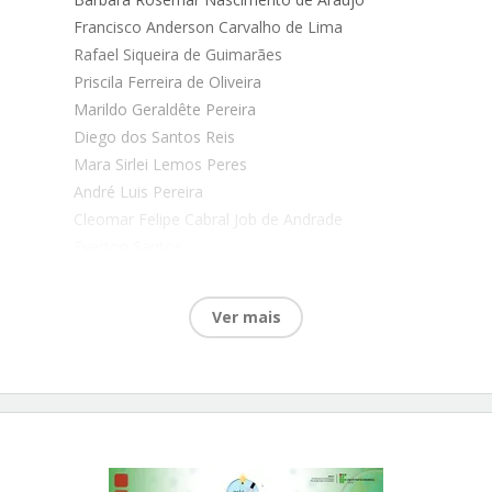
Francisco Anderson Carvalho de Lima
Rafael Siqueira de Guimarães
Priscila Ferreira de Oliveira
Marildo Geraldête Pereira
Diego dos Santos Reis
Mara Sirlei Lemos Peres
André Luis Pereira
Cleomar Felipe Cabral Job de Andrade
Everton Santos
Huyra E Araujo
Marielson de Carvalho Bispo da Silva
Ver mais
Aline Rezende Belo Alves