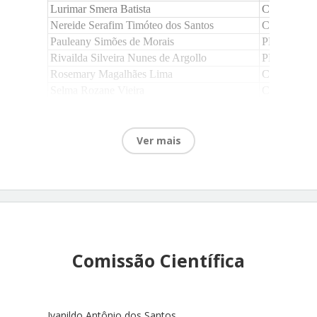
Lurimar Smera Batista
Campus de 
Nereide Serafim Timóteo dos Santos
Campus Barr
Pauleany Simões de Morais
PROEN
Rivailda Silveira Nunes de Argollo
PRPGI/DP
Rosemary Magalhães Lima
Campus Por
Selma Rozane Vieira
Campus Vitó
Ver mais
Comissão Científica
Ivanildo Antônio dos Santos