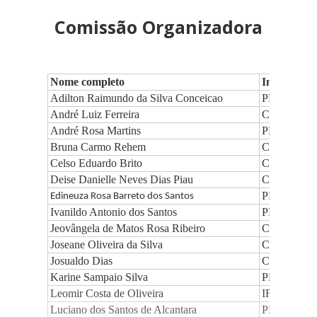
Comissão Organizadora
Nome completo
Instituição/
Adilton Raimundo da Silva Conceicao
PRPGI/Coor
André Luiz Ferreira
Campus Sal
André Rosa Martins
PRPGI/DP
Bruna Carmo Rehem
COPEX/Cam
Celso Eduardo Brito
Campus Eun
Deise Danielle Neves Dias Piau
Campus Vitó
PRPGI/Coord
Edineuza Rosa Barreto dos Santos
Ivanildo Antonio dos Santos
PRPGI
Jeovângela de Matos Rosa Ribeiro
Campus Sea
Joseane Oliveira da Silva
Campus Vitó
Josualdo Dias
Campus Por
Karine Sampaio Silva
PRPGI/Coord
Leomir Costa de Oliveira
IFBA/DG
Luciano dos Santos de Alcantara
PRPGI/Bols